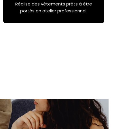
Réalise des vêtements prêts à être
portés en atelier professionnel.