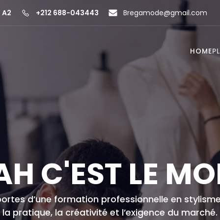
 A2
+212 688-043443
Bregamode@gmail.com
HOME
P
AH C'EST LE M
ortes d’une formation professionnelle en stylism
la pratique, la créativité et l’exigence du marché.