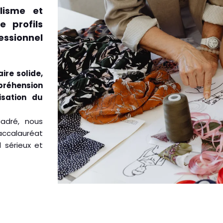
lisme et
 profils
essionnel
ire solide,
préhension
isation du
cadré, nous
ccalauréat
 sérieux et