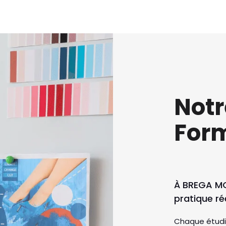
Not
For
À BREGA MO
pratique rée
Chaque étudi