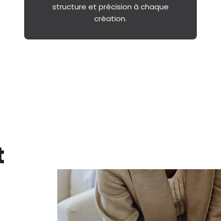
structure et précision à chaque
création.
t